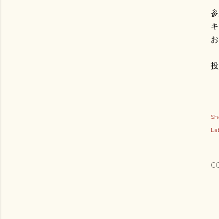
参
キ
お
投
Sh
Lab
C