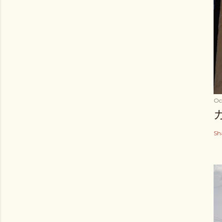
Oc
Sh