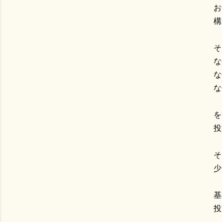
お
構
そ
な
な
な
を
投
そ
少
基
投