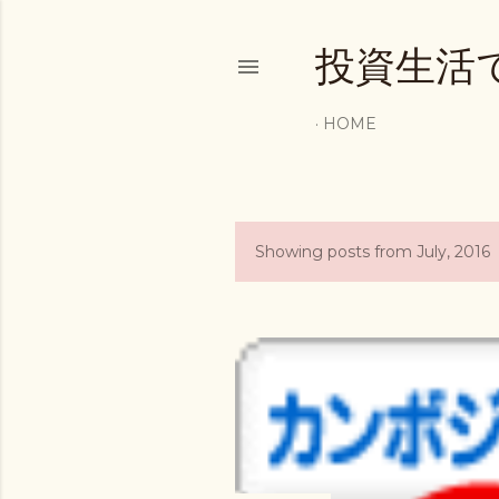
投資生活
HOME
Showing posts from July, 2016
P
o
s
t
s