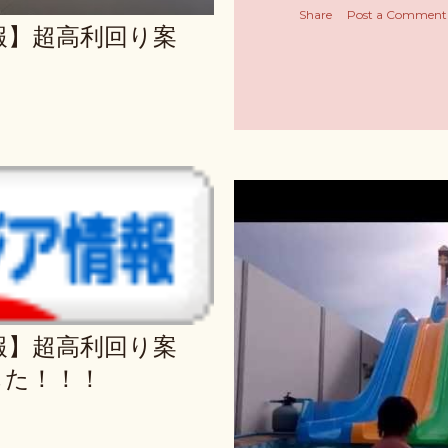
Share
Post a Comment
報】超高利回り案
報】超高利回り案
した！！！