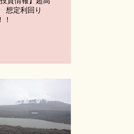
投資情報】超高
 想定利回り
！！