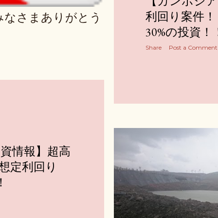
【カンボジア
利回り案件！
みなさまありがとう
30%の投資！
Share
Post a Comment
資情報】超高
想定利回り
！