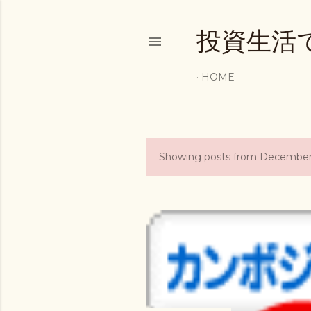
投資生活
HOME
Showing posts from December
P
o
s
t
s