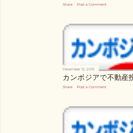
Share
Post a Comment
December 12, 2013
カンボジアで不動産
Share
Post a Comment