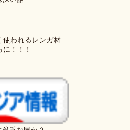
く使われるレンガ材
ろに！！！
に貧乏な国か？