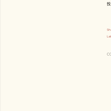
投
Sh
Lab
C