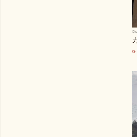
Oc
Sh