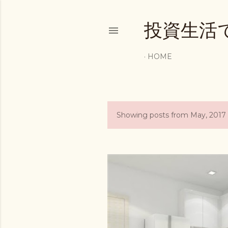
投資生活
HOME
Showing posts from May, 2017
P
o
s
t
s