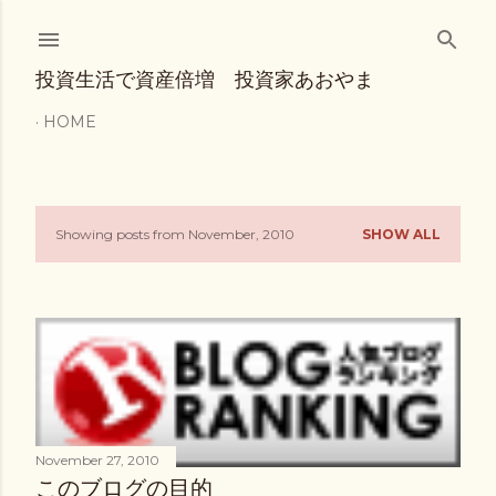
Skip to main content
投資生活で資産倍増 投資家あおやま
HOME
Showing posts from November, 2010
SHOW ALL
P
o
s
t
s
November 27, 2010
このブログの目的