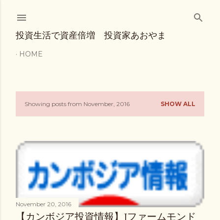
Skip to main content
投資生活で資産倍増 投資家あおやま
HOME
Showing posts from November, 2016
SHOW ALL
P
o
s
t
s
November 20, 2016
【カンボジア投資情報】Jファームモンド