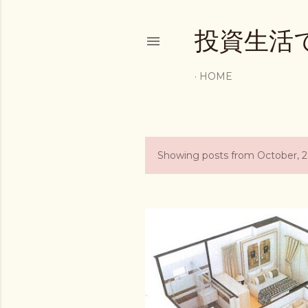
投資生活
HOME
Showing posts from October, 
P
o
s
t
s