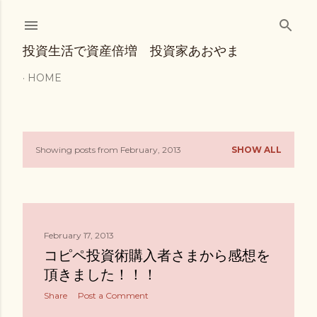
Skip to main content
投資生活で資産倍増 投資家あおやま
HOME
Showing posts from February, 2013
SHOW ALL
P
o
s
February 17, 2013
t
コピペ投資術購入者さまから感想を
s
頂きました！！！
Share
Post a Comment