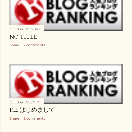
October 08, 2010
NO TITLE
Share
2 comments
October 07, 2010
RE: はじめまして
Share
2 comments