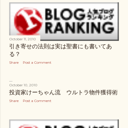
October 11, 2010
引き寄せの法則は実は聖書にも書いてあ
る？
Share
Post a Comment
October 10, 2010
投資家けーちゃん流 ウルトラ物件獲得術
Share
Post a Comment