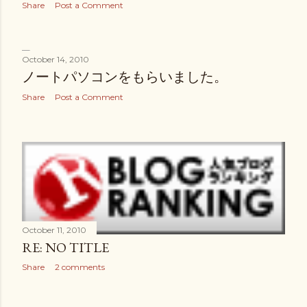
Share
Post a Comment
October 14, 2010
ノートパソコンをもらいました。
Share
Post a Comment
October 11, 2010
RE: NO TITLE
Share
2 comments