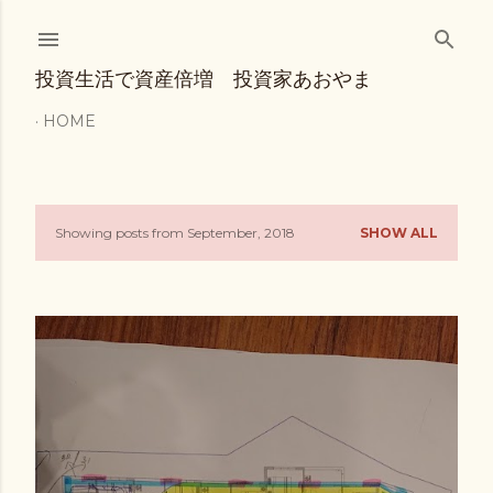
Skip to main content
投資生活で資産倍増 投資家あおやま
HOME
Showing posts from September, 2018
SHOW ALL
P
o
s
t
s