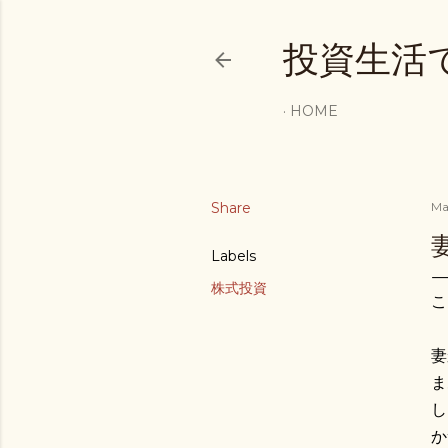
投資生活
HOME
Share
Ma
Labels
株式投資
こ
妻
ま
し
か