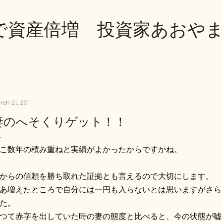
Skip to main content
で資産倍増 投資家あおや
rch 21, 2011
妻のへそくりゲット！！
こ数年の積み重ねと実績がよかったからですかね。
からの信頼を勝ち取れた証拠とも言えるので大切にします。
あ増えたところで自分には一円も入らないとは思いますがさら
た。
つて赤字を出していた時の妻の態度と比べると、今の状態が嘘