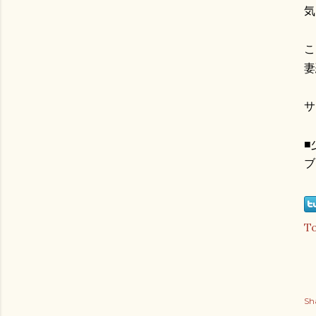
気
こ
妻
サ
■
ブ
T
Sh