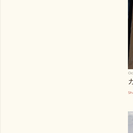
Oc
Sh