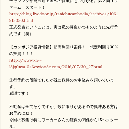
チャレンジが発展途上国への貢献にもつながる。第２期Ｊフ
ァーム スタート！
http://blog.livedoor.jp/tanichucambodia/archives/1061
915050.html
正式発表ということは、実は私の募集いつものように先行予
約です（笑）
【カンボジア投資情報】超高利回り案件！ 想定利回り30%
の投資！！！
http://www.xn--
l8jq0nxa1046csvioo8e.com/2016/07/30_27.html
先行予約の段階でしたが既に数件のお申込みを頂いていま
す。
感謝です！
不動産は全てそうですが、数に限りがあるので興味ある方は
お早めにね！
今回の募集は特にワーカーさんの確保の関係から15ヘクター
ル。